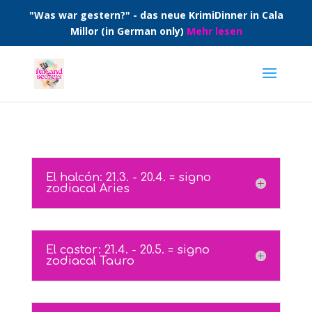
"Was war gestern?" - das neue KrimiDinner in Cala
Millor (in German only)
Mehr lesen
El halcón: 21.3. - 20.4. = signo
zodiacal Aries
El castor: 21.4. - 20.5. = signo
zodiacal Tauro